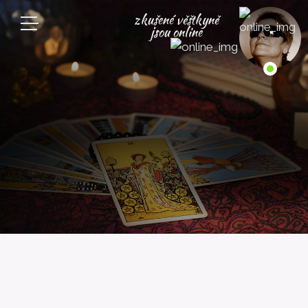
zkušené věštkyně
jsou online
Příběh Evy: Karty
mně pomohly
překonat
nesnesitelný
smutek